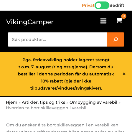
Hopp
Privat
Bedrift
rett
til
VikingCamper
innholdet
Søk
Pga. ferieavvikling holder lageret stengt
t.o.m. 7. august (ring oss gjerne). Dersom du
×
bestiller i denne perioden får du automatisk
10% rabatt (gjelder ikke
tilbudsvarer/vinduer/svingskiver).
Hjem
Artikler, tips og triks
Ombygging av varebil
Hvordan ta bort skilleveggen i varebil
Om du ønsker å ta bort skilleveggen i en varebil kan
dette utløse avgifter dersom bilen enten er for ny, eller