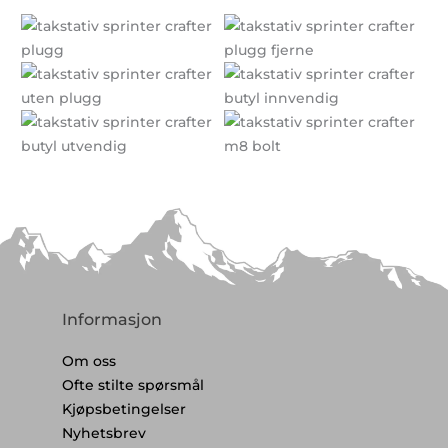
Informasjon
Om oss
Ofte stilte spørsmål
Kjøpsbetingelser
Nyhetsbrev