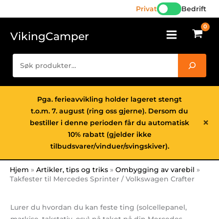
Hopp
Privat
Bedrift
rett
til
VikingCamper
innholdet
Søk
Pga. ferieavvikling holder lageret stengt
t.o.m. 7. august (ring oss gjerne). Dersom du
×
bestiller i denne perioden får du automatisk
10% rabatt (gjelder ikke
tilbudsvarer/vinduer/svingskiver).
Hjem
Artikler, tips og triks
Ombygging av varebil
Takfester til Mercedes Sprinter / Volkswagen Crafter
Lurer du hvordan du kan feste ting (solcellepanel,
markise, takstativ, osv) på taket på din Mercedes