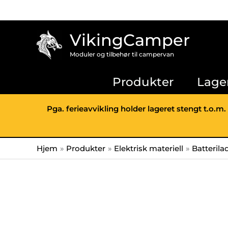
Hopp
rett
til
VikingCamper
innholdet
Moduler og tilbehør til campervan
Produkter
Lage
Pga. ferieavvikling holder lageret stengt t.o.m.
Hjem
Produkter
Elektrisk materiell
Batterila