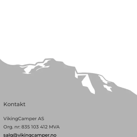
Kontakt
VikingCamper AS
Org. nr: 835 103 412 MVA
salg@vikingcamper.no