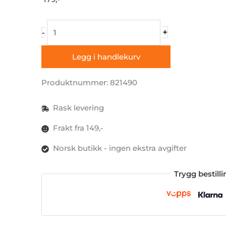
CEE-
+
-
inntak,
svart
Legg i handlekurv
antall
Produktnummer: 821490
Rask levering
Frakt fra 149,-
Norsk butikk - ingen ekstra avgifter
Trygg bestill