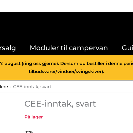
rsalg
Moduler til campervan
Gu
 7. august (ring oss gjerne). Dersom du bestiller i denne pe
tilbudsvarer/vinduer/svingskiver).
dere
CEE-inntak, svart
CEE-inntak, svart
På lager
179,-