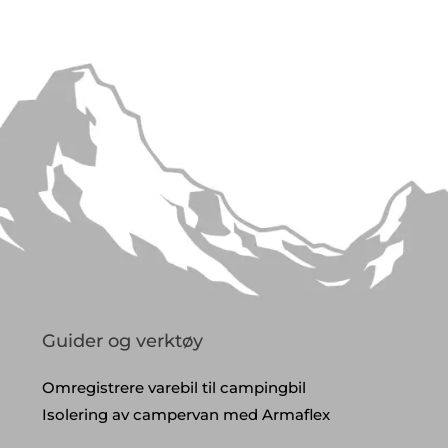
Guider og verktøy
Omregistrere varebil til campingbil
Isolering av campervan med Armaflex