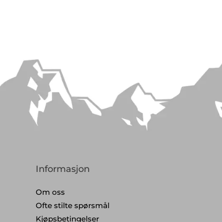
Informasjon
Om oss
Ofte stilte spørsmål
Kjøpsbetingelser