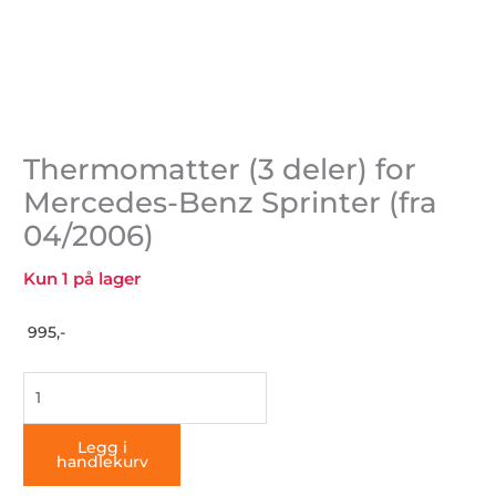
Thermomatter (3 deler) for
Mercedes-Benz Sprinter (fra
04/2006)
Kun 1 på lager
995,-
Thermomatter
(3
deler)
Legg i
handlekurv
for
Mercedes-