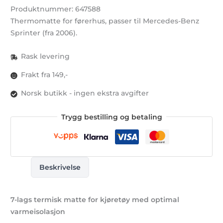
Produktnummer: 647588
Benz
Thermomatte for førerhus, passer til Mercedes-Benz
Sprinter
Sprinter (fra 2006).
(fra
04/2006)
Rask levering
antall
Frakt fra 149,-
Norsk butikk - ingen ekstra avgifter
Trygg bestilling og betaling
Beskrivelse
7-lags termisk matte for kjøretøy med optimal
varmeisolasjon