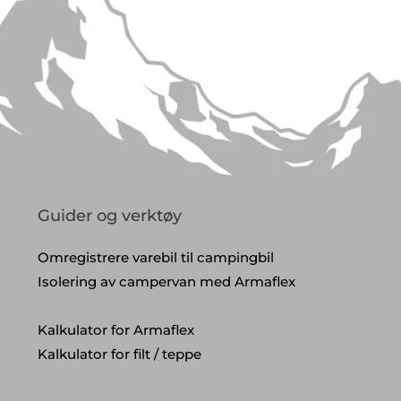
Guider og verktøy
Omregistrere varebil til campingbil
Isolering av campervan med Armaflex
Kalkulator for Armaflex
Kalkulator for filt / teppe