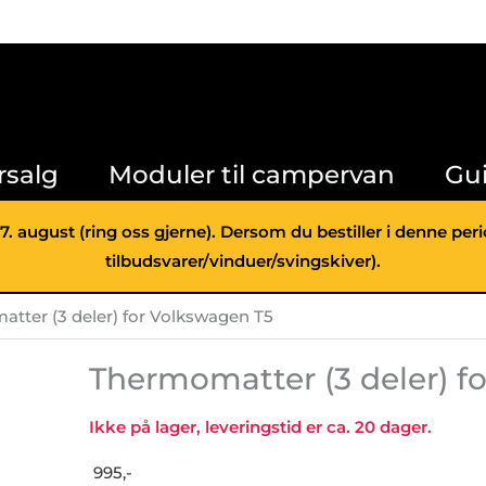
fo
V
T5
an
rsalg
Moduler til campervan
Gu
 7. august (ring oss gjerne). Dersom du bestiller i denne pe
tilbudsvarer/vinduer/svingskiver).
tter (3 deler) for Volkswagen T5
Thermomatter (3 deler) f
Ikke på lager, leveringstid er ca. 20 dager.
995,-