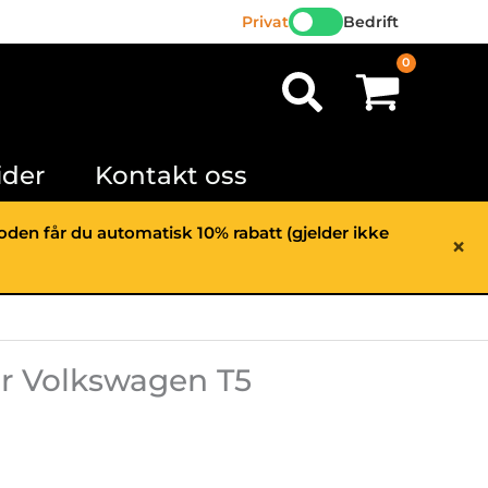
r
Privat
Bedrift
olkswagen
Søk
tall
ider
Kontakt oss
rioden får du automatisk 10% rabatt (gjelder ikke
×
or Volkswagen T5