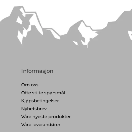
Informasjon
Om oss
Ofte stilte spørsmål
Kjøpsbetingelser
Nyhetsbrev
Våre nyeste produkter
Våre leverandører