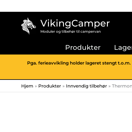
Hopp
rett
til
VikingCamper
innholdet
Moduler og tilbehør til campervan
Produkter
Lage
Pga. ferieavvikling holder lageret stengt t.o.m.
Hjem
Produkter
Innvendig tilbehør
Thermoma