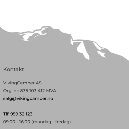
Kontakt
VikingCamper AS
Org. nr: 835 103 412 MVA
salg@vikingcamper.no
Tlf: 959 32 123
09.00 - 16.00
(mandag - fredag)