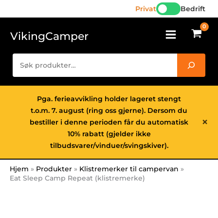
(klistremerke)
Hopp
Privat
Bedrift
antall
rett
til
VikingCamper
innholdet
Søk
Pga. ferieavvikling holder lageret stengt
t.o.m. 7. august (ring oss gjerne). Dersom du
×
bestiller i denne perioden får du automatisk
10% rabatt (gjelder ikke
tilbudsvarer/vinduer/svingskiver).
Hjem
Produkter
Klistremerker til campervan
Eat Sleep Camp Repeat (klistremerke)