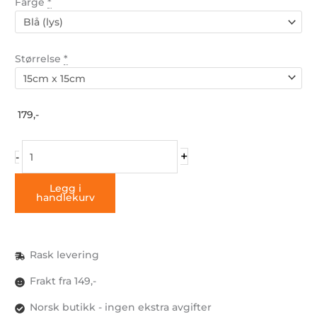
Farge
*
Størrelse
*
179,-
Eat
+
-
Sleep
Camp
Legg i
handlekurv
Repeat
(klistremerke)
antall
Rask levering
Frakt fra 149,-
Norsk butikk - ingen ekstra avgifter