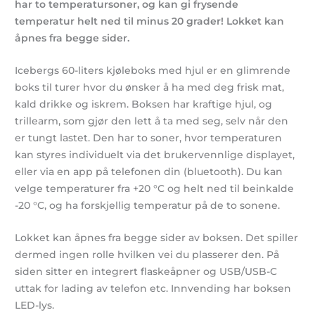
har to temperatursoner, og kan gi frysende
temperatur helt ned til minus 20 grader! Lokket kan
åpnes fra begge sider.
Icebergs 60-liters kjøleboks med hjul er en glimrende
boks til turer hvor du ønsker å ha med deg frisk mat,
kald drikke og iskrem. Boksen har kraftige hjul, og
trillearm, som gjør den lett å ta med seg, selv når den
er tungt lastet. Den har to soner, hvor temperaturen
kan styres individuelt via det brukervennlige displayet,
eller via en app på telefonen din (bluetooth). Du kan
velge temperaturer fra +20 °C og helt ned til beinkalde
-20 °C, og ha forskjellig temperatur på de to sonene.
Lokket kan åpnes fra begge sider av boksen. Det spiller
dermed ingen rolle hvilken vei du plasserer den. På
siden sitter en integrert flaskeåpner og USB/USB-C
uttak for lading av telefon etc. Innvending har boksen
LED-lys.