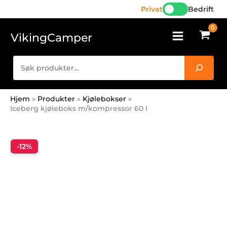
Hopp
Privat
Bedrift
rett
til
VikingCamper
innholdet
Søk
Hjem
Produkter
Kjølebokser
Iceberg kjøleboks m/kompressor 60 l
-12%