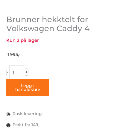
Brunner hekktelt for
Volkswagen Caddy 4
Kun 2 på lager
1 995,-
Brunner
+
-
hekktelt
for
Legg i
handlekurv
Volkswagen
Caddy
4
antall
Rask levering
Frakt fra 149,-