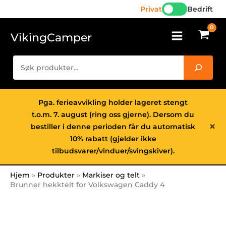
Volkswagen
Hopp
Privat
Bedrift
Caddy
rett
4
til
VikingCamper
antall
innholdet
Søk
Pga. ferieavvikling holder lageret stengt
t.o.m. 7. august (ring oss gjerne). Dersom du
×
bestiller i denne perioden får du automatisk
10% rabatt (gjelder ikke
tilbudsvarer/vinduer/svingskiver).
Hjem
Produkter
Markiser og telt
Brunner hekktelt for Volkswagen Caddy 4