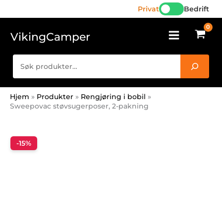
antall
Hopp
Privat
Bedrift
rett
til
VikingCamper
innholdet
Søk
Hjem
Produkter
Rengjøring i bobil
Sweepovac støvsugerposer, 2-pakning
-15%