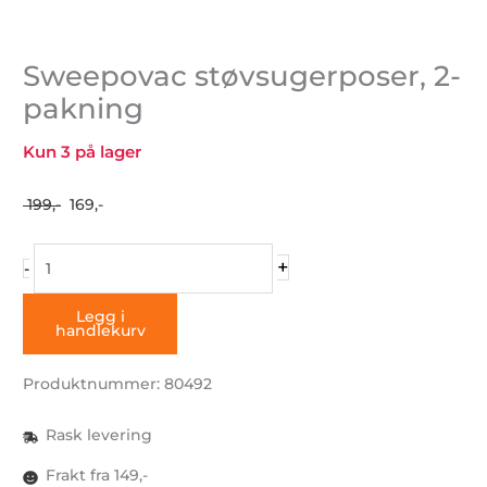
Sweepovac støvsugerposer, 2-
pakning
Kun 3 på lager
Opprinnelig
Nåværende
199,-
169,-
pris
pris
Sweepovac
var:
er:
+
-
støvsugerposer,
199,-.
169,-.
2-
Legg i
handlekurv
pakning
antall
Produktnummer: 80492
Rask levering
Frakt fra 149,-