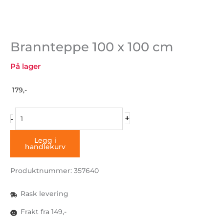
Brannteppe 100 x 100 cm
På lager
179,-
Brannteppe
+
-
100
x
Legg i
handlekurv
100
cm
Produktnummer: 357640
antall
Rask levering
Frakt fra 149,-