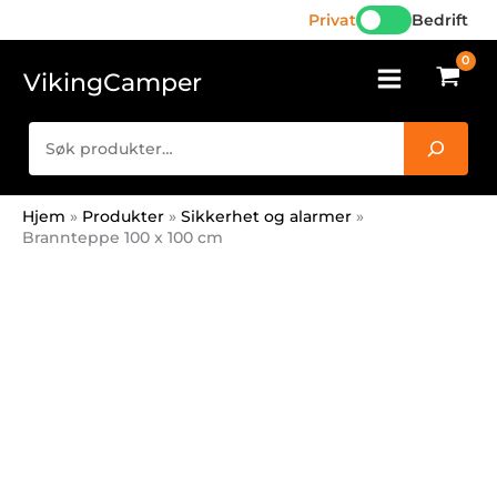
cm
Hopp
Privat
Bedrift
antall
rett
til
VikingCamper
innholdet
Søk
Hjem
Produkter
Sikkerhet og alarmer
Brannteppe 100 x 100 cm