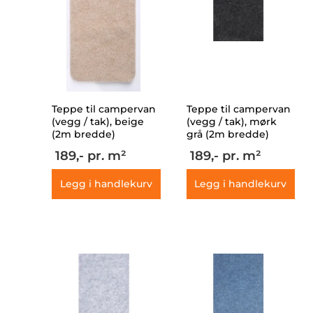
Teppe til campervan
Teppe til campervan
(vegg / tak), beige
(vegg / tak), mørk
(2m bredde)
grå (2m bredde)
189,-
pr. m²
189,-
pr. m²
Legg i handlekurv
Legg i handlekurv