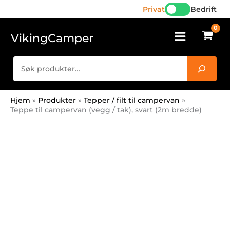
/
Hopp
Privat
Bedrift
tak),
rett
svart
til
VikingCamper
(2m
innholdet
bredde)
Søk
antall
Hjem
Produkter
Tepper / filt til campervan
Teppe til campervan (vegg / tak), svart (2m bredde)