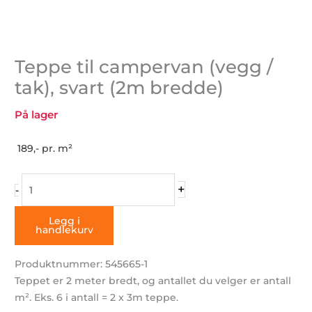
Teppe til campervan (vegg /
tak), svart (2m bredde)
På lager
189,-
pr. m²
Teppe
+
-
til
campervan
Legg i
handlekurv
(vegg
/
Produktnummer: 545665-1
tak),
Teppet er 2 meter bredt, og antallet du velger er antall
svart
m². Eks. 6 i antall = 2 x 3m teppe.
(2m