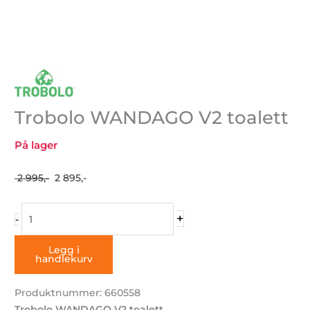
Trobolo WANDAGO V2 toalett
På lager
Opprinnelig
Nåværende
2 995,-
2 895,-
pris
pris
Trobolo
var:
er:
+
-
WANDAGO
2
2
V2
995,-.
895,-.
Legg i
handlekurv
toalett
antall
Produktnummer: 660558
Trobolo WANDAGO V2 toalett