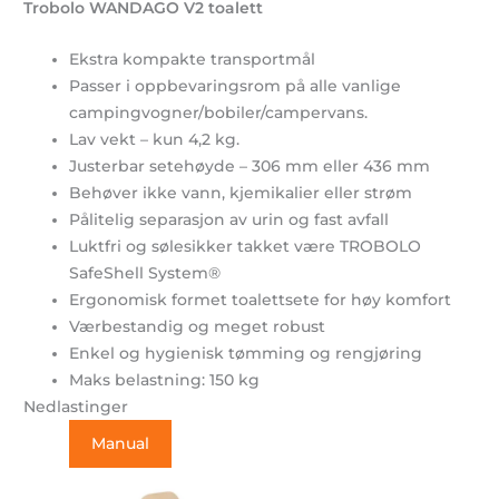
Trobolo WANDAGO V2 toalett
Ekstra kompakte transportmål
Passer i oppbevaringsrom på alle vanlige
campingvogner/bobiler/campervans.
Lav vekt – kun 4,2 kg.
Justerbar setehøyde – 306 mm eller 436 mm
Behøver ikke vann, kjemikalier eller strøm
Pålitelig separasjon av urin og fast avfall
Luktfri og sølesikker takket være TROBOLO
SafeShell System®
Ergonomisk formet toalettsete for høy komfort
Værbestandig og meget robust
Enkel og hygienisk tømming og rengjøring
Maks belastning: 150 kg
Nedlastinger
Manual