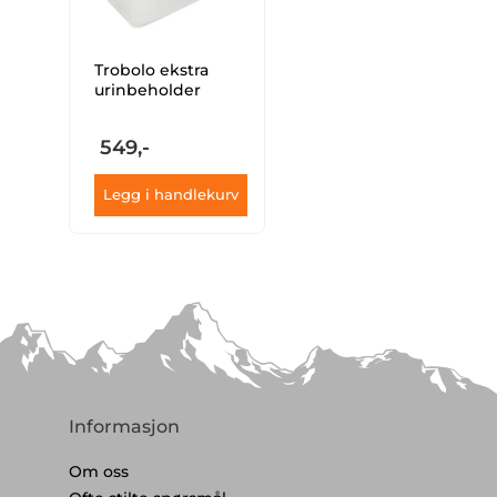
Trobolo ekstra
urinbeholder
549,-
Legg i handlekurv
Informasjon
Om oss