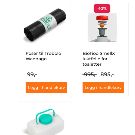
-10%
Poser til Trobolo
BioTioo SmellX
Wandago
luktfelle for
toaletter
Opprinnelig
Nåvær
99,-
995,-
895,-
pris
pris
var:
er:
Legg i handlekurv
Legg i handlekurv
995,-.
895,-.