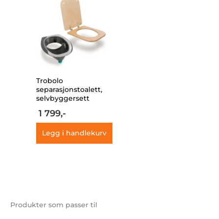
Trobolo
separasjonstoalett,
selvbyggersett
1 799,-
Legg i handlekurv
Produkter som passer til