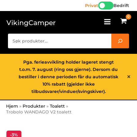
antall
Hopp
Privat
Bedrift
rett
til
VikingCamper
innholdet
Søk
Pga. ferieavvikling holder lageret stengt
t.o.m. 7. august (ring oss gjerne). Dersom du
×
bestiller i denne perioden får du automatisk
10% rabatt (gjelder ikke
tilbudsvarer/vinduer/svingskiver).
Hjem
Produkter
Toalett
Trobolo WANDAGO V2 toalett
-3%