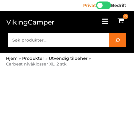
2
Hopp
Privat
Bedrift
stk
rett
antall
til
VikingCamper
innholdet
Søk
Hjem
Produkter
Utvendig tilbehør
Carbest nivåklosser XL, 2 stk