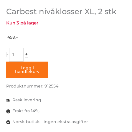
Carbest nivåklosser XL, 2 stk
Kun 3 på lager
499,-
Carbest
+
-
nivåklosser
XL,
Legg i
handlekurv
2
stk
Produktnummer: 912554
antall
Rask levering
Frakt fra 149,-
Norsk butikk - ingen ekstra avgifter