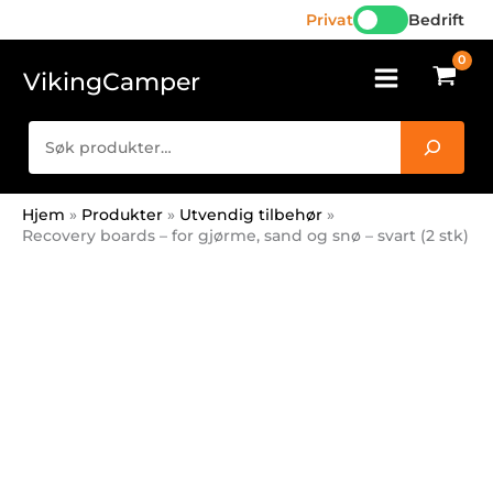
gjørme,
Hopp
Privat
Bedrift
sand
rett
og
til
VikingCamper
snø
innholdet
-
Søk
svart
(2
stk)
antall
Hjem
Produkter
Utvendig tilbehør
Recovery boards – for gjørme, sand og snø – svart (2 stk)