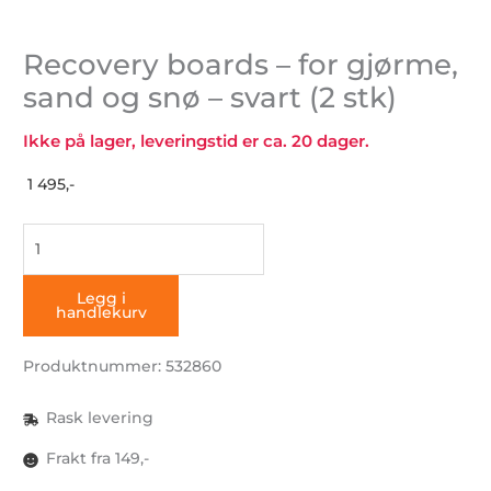
Recovery boards – for gjørme,
sand og snø – svart (2 stk)
Ikke på lager, leveringstid er ca. 20 dager.
1 495,-
Recovery
boards
-
Legg i
handlekurv
for
gjørme,
Produktnummer: 532860
sand
og
Rask levering
snø
-
Frakt fra 149,-
svart