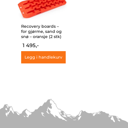
Recovery boards –
for gjørme, sand og
snø – oransje (2 stk)
1 495,-
Legg i handlekurv