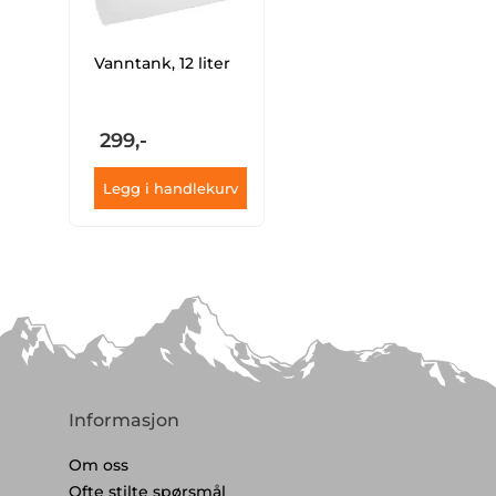
Vanntank, 12 liter
299,-
Legg i handlekurv
Informasjon
Om oss
Ofte stilte spørsmål