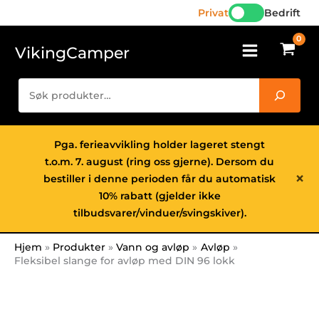
med
Hopp
Privat
Bedrift
DIN
rett
96
til
VikingCamper
lokk
innholdet
antall
Søk
Pga. ferieavvikling holder lageret stengt
t.o.m. 7. august (ring oss gjerne). Dersom du
×
bestiller i denne perioden får du automatisk
10% rabatt (gjelder ikke
tilbudsvarer/vinduer/svingskiver).
Hjem
Produkter
Vann og avløp
Avløp
Fleksibel slange for avløp med DIN 96 lokk