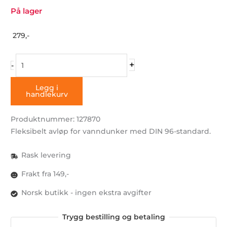
På lager
279,-
Fleksibel
+
-
slange
for
Legg i
handlekurv
avløp
med
Produktnummer: 127870
DIN
Fleksibelt avløp for vanndunker med DIN 96-standard.
96
lokk
Rask levering
antall
Frakt fra 149,-
Norsk butikk - ingen ekstra avgifter
Trygg bestilling og betaling