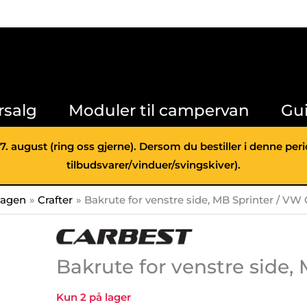
MB
Sprinter
/
VW
Crafter
antall
rsalg
Moduler til campervan
Gu
 7. august (ring oss gjerne). Dersom du bestiller i denne pe
tilbudsvarer/vinduer/svingskiver).
wagen
Crafter
Bakrute for venstre side, MB Sprinter / VW 
Bakrute for venstre side,
Kun 2 på lager