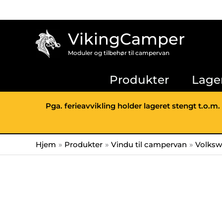
Hopp
rett
til
VikingCamper
innholdet
Moduler og tilbehør til campervan
Produkter
Lage
Pga. ferieavvikling holder lageret stengt t.o.m.
Hjem
Produkter
Vindu til campervan
Volks