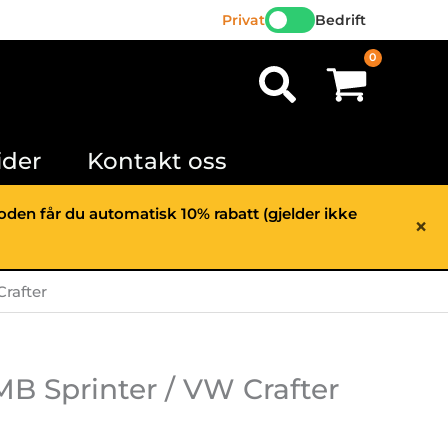
Privat
Bedrift
Søk
ider
Kontakt oss
rioden får du automatisk 10% rabatt (gjelder ikke
×
Crafter
 MB Sprinter / VW Crafter