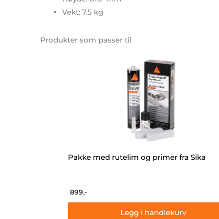
Vekt: 7.5 kg
Produkter som passer til
Pakke med rutelim og primer fra Sika
899,-
Legg i handlekurv