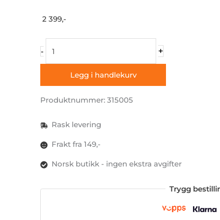
2 399,-
Bakrute
+
-
for
venstre
Legg i handlekurv
side,
MB
Produktnummer: 315005
Sprinter
/
Rask levering
VW
Frakt fra 149,-
Crafter
Norsk butikk - ingen ekstra avgifter
antall
Trygg bestill