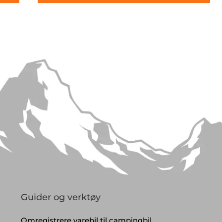
Guider og verktøy
Omregistrere varebil til campingbil