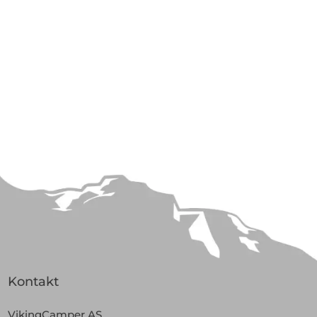
Kontakt
VikingCamper AS