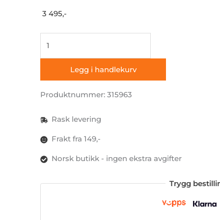
3 495,-
Skyvevindu
for
venstre
Legg i handlekurv
side
bak,
Produktnummer: 315963
MB
Vito
Rask levering
(fra
Frakt fra 149,-
2015)
Norsk butikk - ingen ekstra avgifter
antall
Trygg bestill