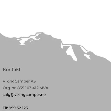
Kontakt
VikingCamper AS
Org. nr: 835 103 412 MVA
salg@vikingcamper.no
Tlf: 959 32 123