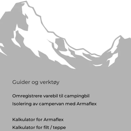
Guider og verktøy
Omregistrere varebil til campingbil
Isolering av campervan med Armaflex
Kalkulator for Armaflex
Kalkulator for filt / teppe