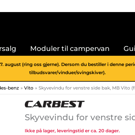
rsalg
Moduler til campervan
Gu
 7. august (ring oss gjerne). Dersom du bestiller i denne pe
tilbudsvarer/vinduer/svingskiver).
es-benz
Vito
Skyvevindu for venstre side bak, MB Vito (f
Skyvevindu for venstre sid
Ikke på lager, leveringstid er ca. 20 dager.