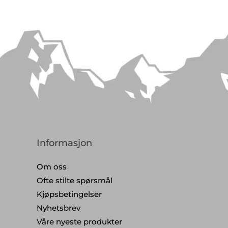
Informasjon
Om oss
Ofte stilte spørsmål
Kjøpsbetingelser
Nyhetsbrev
Våre nyeste produkter