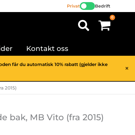
side
Privat
Bedrift
bak,
Søk
MB
Vito
(fra
2015)
ider
Kontakt oss
antall
rioden får du automatisk 10% rabatt (gjelder ikke
×
ra 2015)
e bak, MB Vito (fra 2015)