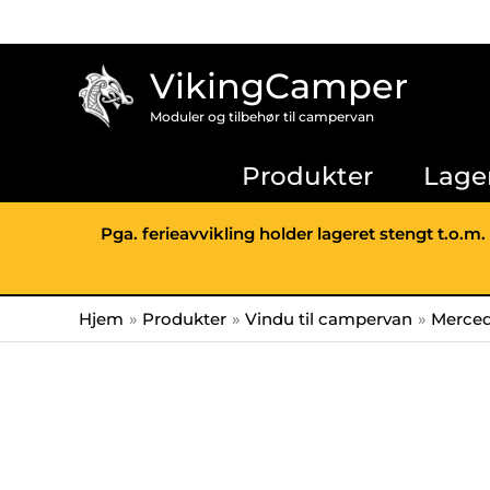
Hopp
rett
til
VikingCamper
innholdet
Moduler og tilbehør til campervan
Produkter
Lage
Pga. ferieavvikling holder lageret stengt t.o.m.
Hjem
Produkter
Vindu til campervan
Merced