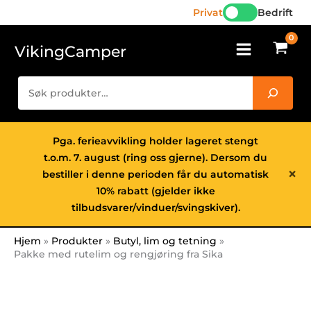
Hopp
Privat
Bedrift
rett
til
VikingCamper
innholdet
Søk
Pga. ferieavvikling holder lageret stengt
t.o.m. 7. august (ring oss gjerne). Dersom du
×
bestiller i denne perioden får du automatisk
10% rabatt (gjelder ikke
tilbudsvarer/vinduer/svingskiver).
Hjem
Produkter
Butyl, lim og tetning
Pakke med rutelim og rengjøring fra Sika