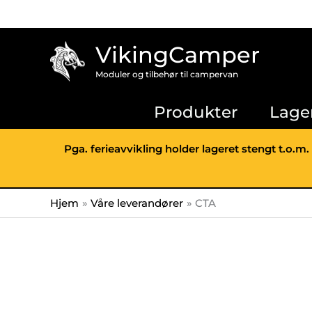
Hopp
rett
til
VikingCamper
innholdet
Moduler og tilbehør til campervan
Produkter
Lage
Pga. ferieavvikling holder lageret stengt t.o.m.
Hjem
Våre leverandører
CTA