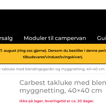
rsalg
Moduler til campervan
Gu
 7. august (ring oss gjerne). Dersom du bestiller i denne pe
tilbudsvarer/vinduer/svingskiver).
t takluke med blendingsgardin og myggnetting, 40×40 cm
Carbest takluke med ble
myggnetting, 40×40 cm
Ikke på lager, leveringstid er ca. 20 dager.