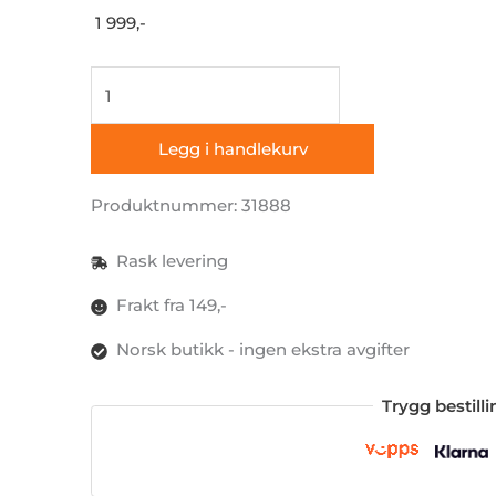
1 999,-
Carbest
takluke
med
Legg i handlekurv
blendingsgardin
og
Produktnummer: 31888
myggnetting,
40x40
Rask levering
cm
Frakt fra 149,-
antall
Norsk butikk - ingen ekstra avgifter
Trygg bestill