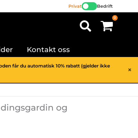
blendingsgardin
Privat
Bedrift
og
Søk
myggnetting,
40x40
cm
antall
ider
Kontakt oss
rioden får du automatisk 10% rabatt (gjelder ikke
×
ndingsgardin og