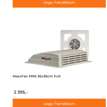
Legg i handlekurv
MaxxFan MINI 36x36cm hvit
2 395,-
Legg i handlekurv