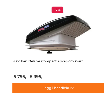
-7%
MaxxFan Deluxe Compact 28×28 cm svart
Opprinnelig
Nåværende
5 795,-
5 395,-
pris
pris
var:
er:
Legg i handlekurv
5
5
795,-.
395,-.