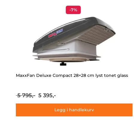
-7%
MaxxFan Deluxe Compact 28×28 cm lyst tonet glass
Opprinnelig
Nåværende
5 795,-
5 395,-
pris
pris
var:
er:
Legg i handlekurv
5
5
795,-.
395,-.