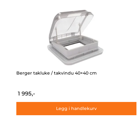
Berger takluke / takvindu 40×40 cm
1 995,-
Legg i handlekurv