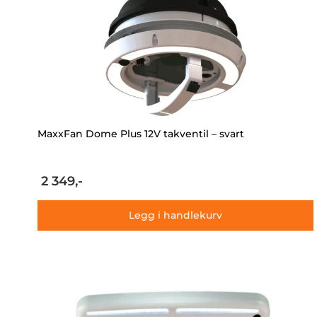
MaxxFan Dome Plus 12V takventil – svart
2 349,-
Legg i handlekurv