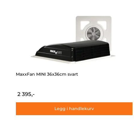
MaxxFan MINI 36x36cm svart
2 395,-
Legg i handlekurv