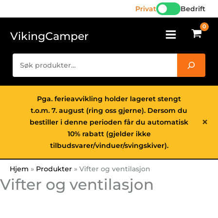
Hopp
Privat
Bedrift
rett
til
VikingCamper
innholdet
Søk
Pga. ferieavvikling holder lageret stengt
t.o.m. 7. august (ring oss gjerne). Dersom du
×
bestiller i denne perioden får du automatisk
10% rabatt (gjelder ikke
tilbudsvarer/vinduer/svingskiver).
Hjem
Produkter
Vifter og ventilasjon
Vifter og ventilasjon