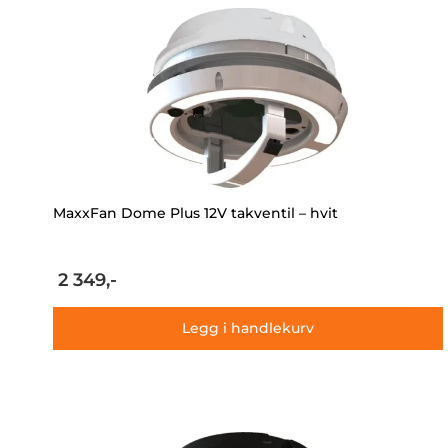
MaxxFan Dome Plus 12V takventil – hvit
2 349,-
Legg i handlekurv