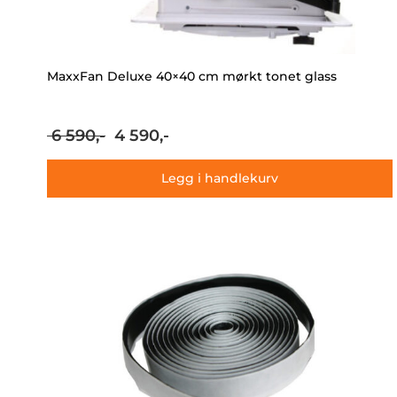
MaxxFan Deluxe 40×40 cm mørkt tonet glass
Opprinnelig
Nåværende
6 590,-
4 590,-
pris
pris
var:
er:
Legg i handlekurv
6
4
590,-.
590,-.