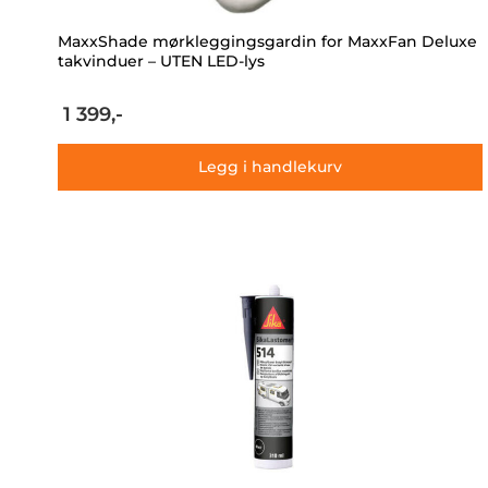
MaxxShade mørkleggingsgardin for MaxxFan Deluxe
takvinduer – UTEN LED-lys
1 399,-
Legg i handlekurv