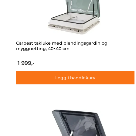
Carbest takluke med blendingsgardin og
myggnetting, 40×40 cm
1 999,-
Legg i handlekurv