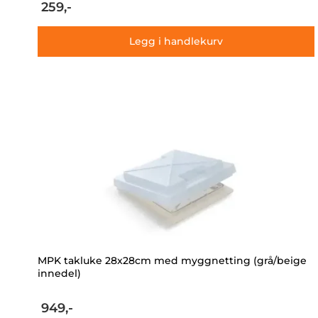
259,-
Legg i handlekurv
MPK takluke 28x28cm med myggnetting (grå/beige
innedel)
949,-