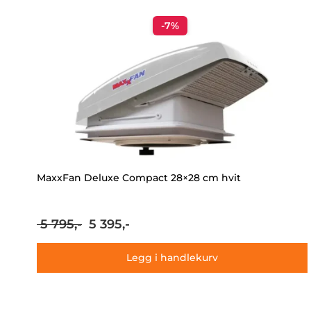
-7%
MaxxFan Deluxe Compact 28×28 cm hvit
Opprinnelig
Nåværende
5 795,-
5 395,-
pris
pris
var:
er:
Legg i handlekurv
5
5
795,-.
395,-.