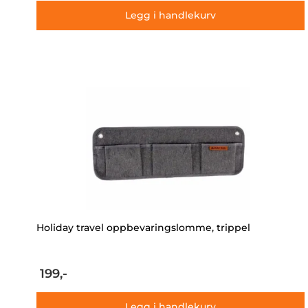
Legg i handlekurv
Holiday travel oppbevaringslomme, trippel
199,-
Legg i handlekurv