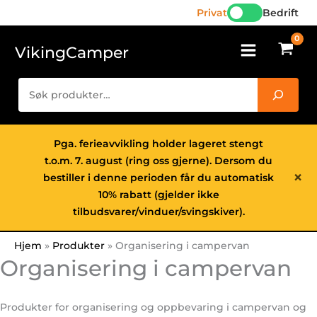
Hopp
Privat
Bedrift
rett
til
VikingCamper
innholdet
Søk
Pga. ferieavvikling holder lageret stengt
t.o.m. 7. august (ring oss gjerne). Dersom du
×
bestiller i denne perioden får du automatisk
10% rabatt (gjelder ikke
tilbudsvarer/vinduer/svingskiver).
Hjem
Produkter
Organisering i campervan
Organisering i campervan
Produkter for organisering og oppbevaring i campervan og